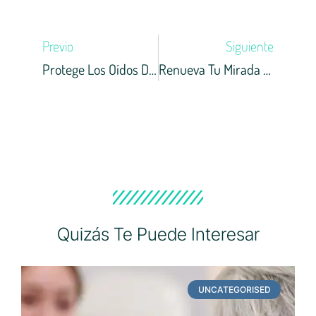
Ant
Sigu
Previo
Siguiente
Protege Los Oídos De Tus Hijos Este Verano Con Tapones De Baño Personalizados
Renueva Tu Mirada Con Las Rebajas En Óptica Raga
Quizás Te Puede Interesar
UNCATEGORISED