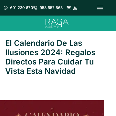
Ir
601 230 670
953 657 563
al
contenido
El Calendario De Las
Ilusiones 2024: Regalos
Directos Para Cuidar Tu
Vista Esta Navidad