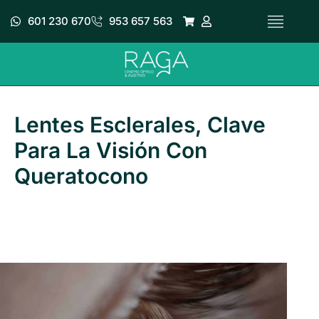
Ir
601 230 670
953 657 563
al
contenido
Lentes Esclerales, Clave
Para La Visión Con
Queratocono