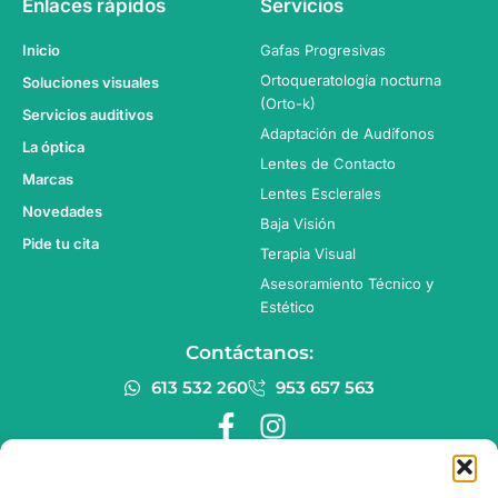
Enlaces rápidos
Servicios
Inicio
Gafas Progresivas
Ortoqueratología nocturna
Soluciones visuales
(Orto-k)
Servicios auditivos
Adaptación de Audífonos
La óptica
Lentes de Contacto
Marcas
Lentes Esclerales
Novedades
Baja Visión
Pide tu cita
Terapia Visual
Asesoramiento Técnico y
Estético
Contáctanos:
613 532 260
953 657 563
F
I
a
n
c
s