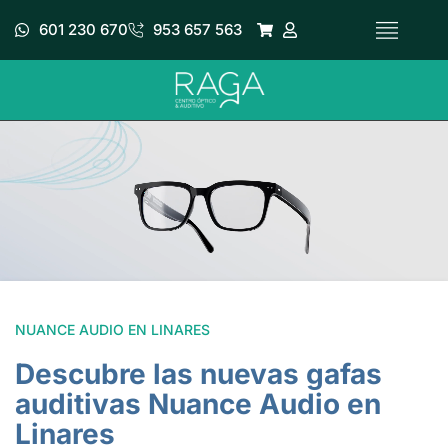
Ir
601 230 670
953 657 563
al
contenido
NUANCE AUDIO EN LINARES
Descubre las nuevas gafas
auditivas Nuance Audio en
Linares