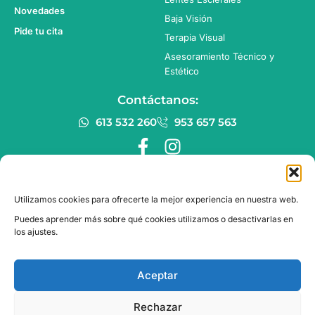
Novedades
Baja Visión
Pide tu cita
Terapia Visual
Asesoramiento Técnico y
Estético
Contáctanos:
613 532 260
953 657 563
F
I
a
n
c
s
e
t
Utilizamos cookies para ofrecerte la mejor experiencia en nuestra web.
b
a
Puedes aprender más sobre qué cookies utilizamos o desactivarlas en
o
g
los ajustes.
o
r
k
a
Aceptar
-
m
f
Rechazar