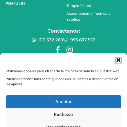
Pide tu cita
Terapia Visual
Asesoramiento Técnico y
Estético
Contáctanos:
613 532 260
953 657 563
F
I
a
n
c
s
e
t
Utilizamos cookies para ofrecerte la mejor experiencia en nuestra web.
b
a
Puedes aprender más sobre qué cookies utilizamos o desactivarlas en
o
g
los ajustes.
o
r
k
a
Aceptar
-
m
f
Rechazar
© 2025 Centro Óptico y Auditivo Raga