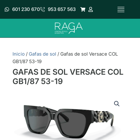
Ir
601 230 670
953 657 563
al
contenido
Inicio
/
Gafas de sol
/ Gafas de sol Versace COL
GB1/87 53-19
GAFAS DE SOL VERSACE COL
GB1/87 53-19