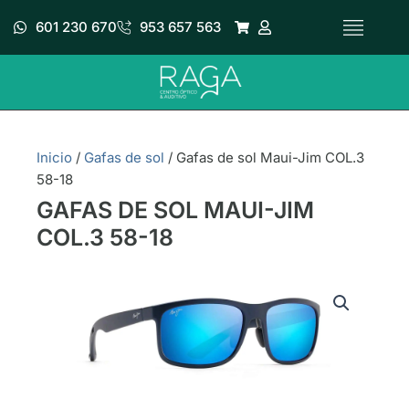
Ir
601 230 670
953 657 563
al
contenido
Inicio
/
Gafas de sol
/ Gafas de sol Maui-Jim COL.3
58-18
GAFAS DE SOL MAUI-JIM
COL.3 58-18