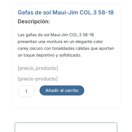
Gafas de sol Maui-Jim COL.3 58-18
Descripción:
Las gafas de sol Maui-Jim COL.3 58-18
presentan una montura en un elegante color
carey oscuro con tonalidades cálidas que aportan
un toque deportivo y sofisticado.
[precio_producto]
[precio-producto]
Gafas
Añadir al carrito
de
sol
Maui-
Jim
COL.3
58-
18