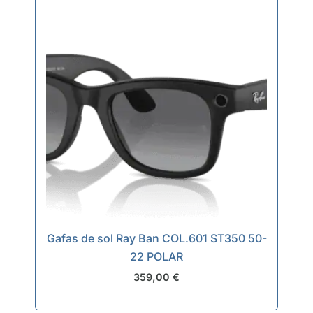
cantidad
Gafas de sol Ray Ban COL.601 ST350 50-
22 POLAR
359,00
€