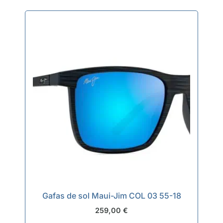
CAL.52-
18/135
cantidad
Gafas de sol Maui-Jim COL 03 55-18
259,00
€