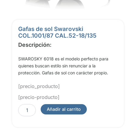
Gafas de sol Swarovski
COL.1001/87 CAL.52-18/135
Descripción:
SWAROSKY 6018 es el modelo perfecto para
quienes buscan estilo sin renunciar a la
protección. Gafas de sol con carácter propio.
[precio_producto]
[precio-producto]
Gafas
Añadir al carrito
de
sol
Swarovski
COL.1001/87