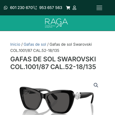
Ir
601 230 670
953 657 563
al
contenido
Inicio
/
Gafas de sol
/ Gafas de sol Swarovski
COL.1001/87 CAL.52-18/135
GAFAS DE SOL SWAROVSKI
COL.1001/87 CAL.52-18/135